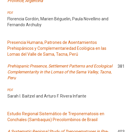
Province, Argentina
PDF
Florencia Gordón, Marien Béguelin, Paula Novellino and
Fernando Archuby
Presencia Humana, Patrones de Asentamientos
Prehispánicos y Complementariedad Ecológica en las
Lomas del Valle de Sama, Tacna, Perú
Prehispanic Presence, Settlement Patterns and Ecological
381
Complementarity in the Lomas of the Sama Valley, Tacna,
Peru
PDF
Sarah I. Baitzel and Arturo F. Rivera Infante
Estudio Regional Sistemático de Treponematosis en
Conchales (Sambaquis) Precolombinos de Brasil
A Systematic Regional Study of Treponematoses in Pre-
403