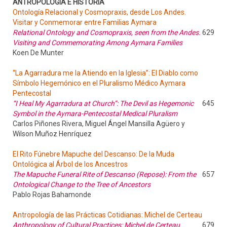
ANTROPOLOGÍA E HISTORIA
Ontología Relacional y Cosmopraxis, desde Los Andes.
Visitar y Conmemorar entre Familias Aymara
Relational Ontology and Cosmopraxis, seen from the Andes.
629
Visiting and Commemorating Among Aymara Families
Koen De Munter
“La Agarradura me la Atiendo en la Iglesia”: El Diablo como
Símbolo Hegemónico en el Pluralismo Médico Aymara
Pentecostal
“I Heal My Agarradura at Church”: The Devil as Hegemonic
645
Symbol in the Aymara-Pentecostal Medical Pluralism
Carlos Piñones Rivera, Miguel Ángel Mansilla Agüero y
Wilson Muñoz Henríquez
El Rito Fúnebre Mapuche del Descanso: De la Muda
Ontológica al Árbol de los Ancestros
The Mapuche Funeral Rite of Descanso (Repose): From the
657
Ontological Change to the Tree of Ancestors
Pablo Rojas Bahamonde
Antropología de las Prácticas Cotidianas: Michel de Certeau
Anthropology of Cultural Practices: Michel de Certeau
679