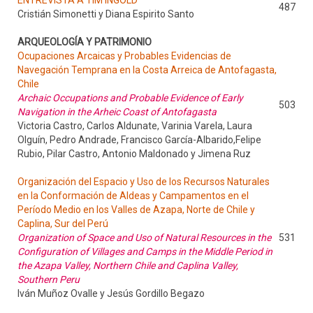
ENTREVISTA A TIM INGOLD
487
Cristián Simonetti y Diana Espirito Santo
ARQUEOLOGÍA Y PATRIMONIO
Ocupaciones Arcaicas y Probables Evidencias de
Navegación Temprana en la Costa Arreica de Antofagasta,
Chile
Archaic Occupations and Probable Evidence of Early
503
Navigation in the Arheic Coast of Antofagasta
Victoria Castro, Carlos Aldunate, Varinia Varela, Laura
Olguín, Pedro Andrade, Francisco García-Albarido,Felipe
Rubio, Pilar Castro, Antonio Maldonado y Jimena Ruz
Organización del Espacio y Uso de los Recursos Naturales
en la Conformación de Aldeas y Campamentos en el
Período Medio en los Valles de Azapa, Norte de Chile y
Caplina, Sur del Perú
Organization of Space and Uso of Natural Resources in the
531
Configuration of Villages and Camps in the Middle Period in
the Azapa Valley, Northern Chile and Caplina Valley,
Southern Peru
Iván Muñoz Ovalle y Jesús Gordillo Begazo