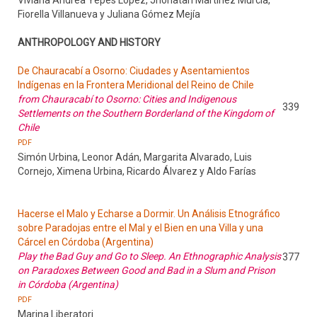
Viviana Andrea Yepes López, Jhonatan Martínez Murcia,
Fiorella Villanueva y Juliana Gómez Mejía
ANTHROPOLOGY AND HISTORY
De Chauracabí a Osorno: Ciudades y Asentamientos
Indígenas en la Frontera Meridional del Reino de Chile
from Chauracabí to Osorno: Cities and Indigenous
339
Settlements on the Southern Borderland of the Kingdom of
Chile
PDF
Simón Urbina, Leonor Adán, Margarita Alvarado, Luis
Cornejo, Ximena Urbina, Ricardo Álvarez y Aldo Farías
Hacerse el Malo y Echarse a Dormir. Un Análisis Etnográfico
sobre Paradojas entre el Mal y el Bien en una Villa y una
Cárcel en Córdoba (Argentina)
Play the Bad Guy and Go to Sleep. An Ethnographic Analysis
377
on Paradoxes Between Good and Bad in a Slum and Prison
in Córdoba (Argentina)
PDF
Marina Liberatori