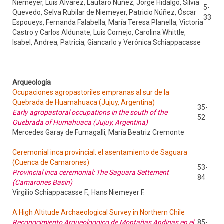
Niemeyer, Luis Álvarez, Lautaro Núñez, Jorge Hidalgo, Silvia
5-
Quevedo, Selva Rubilar de Niemeyer, Patricio Núñez, Óscar
33
Espoueys, Fernanda Falabella, María Teresa Planella, Victoria
Castro y Carlos Aldunate, Luis Cornejo, Carolina Whittle,
Isabel, Andrea, Patricia, Giancarlo y Verónica Schiappacasse
Arqueología
Ocupaciones agropastoriles empranas al sur de la
Quebrada de Huamahuaca (Jujuy, Argentina)
35-
Early agropastoral occupations in the south of the
52
Quebrada of Humahuaca (Jujuy, Argentina)
Mercedes Garay de Fumagalli, María Beatriz Cremonte
Ceremonial inca provincial: el asentamiento de Saguara
(Cuenca de Camarones)
53-
Provincial inca ceremonial: The Saguara Settement
84
(Camarones Basin)
Virgilio Schiappacasse F., Hans Niemeyer F.
A High Altitude Archaeological Survey in Northern Chile
Reconocimiento Arqueolgogico de Montañas Andinas en el
85-