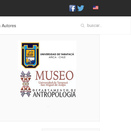
a Autores
♣