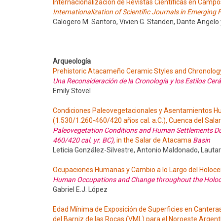
Internacionalización de Revistas Científicas en Cam
Internationalization of Scientific Journals in Emerging
Calogero M. Santoro, Vivien G. Standen, Dante Angelo 
Arqueología
Prehistoric Atacameño Ceramic Styles and Chronolo
Una Reconsideración de la Cronología y los Estilos C
Emily Stovel
Condiciones Paleovegetacionales y Asentamientos Hum
(1.530/1.260-460/420 años cal. a.C.), Cuenca del Sal
Paleovegetation Conditions and Human Settlements Duri
460/420 cal. yr. BC),
in the Salar de Atacama
Basin
Leticia González-Silvestre, Antonio Maldonado, Lautar
Ocupaciones Humanas y Cambio a lo Largo del Holocen
Human Occupations and Change throughout the Holocen
Gabriel E.J. López
Edad Mínima de Exposición de Superficies en Canteras
del Barniz de las Rocas (VML) para el Noroeste Argent