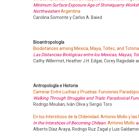
Minimum Surface Exposure Age of Stonequarry-Workshop
Northwestern
Argentina
Carolina Somonte y Carlos A. Baied
Bioantropología
Biodistances among Mexica, Maya, Toltec, and Totona
Las Distancias Biológicas entre los Mexicas, Mayas, To
Cathy Willermet, Heather J.H. Edgar, Corey Ragsdale a
Antropología e Historia
Caminar Entre Luchas y Pruebas: Funciones Paradójicas
Walking Through Struggles and Trials: Paradoxical Func
Rodrigo Moulian, Iván Oliva y Sergio Toro
En los Intersticios de la Chilenidad. Antonio Mollo y l
In the Interstices of Becoming Chilean.
Antonio Mollo
a
Alberto Díaz Araya, Rodrigo Ruz Zagal y Luis Galdam