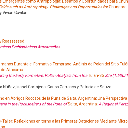
pos Emergentes como Antropología: Desafíos y Oportunidades para Chu
 Fields such as Anthropology: Challenges and Opportunities for
Chungara
y Vivian Gavilán
gy Reassessed
erámicos Prehispánicos Atacameños
anos Durante el Formativo Temprano: Análisis de Polen del Sitio Tul
ar de Atacama
ng the Early Formative: Pollen Analysis from the
Tulán-85
Site (1.530/
o Núñez, Isabel Cartajena, Carlos Carrasco y Patricio de Souza
o en Abrigos Rocosos de la Puna de Salta, Argentina: Una Perspectiva
e in the Rockshelters of the Puna of
Salta, Argentina:
A Regional Persp
-Taller: Reflexiones en torno a las Primeras Dataciones Mediante Micr
ino