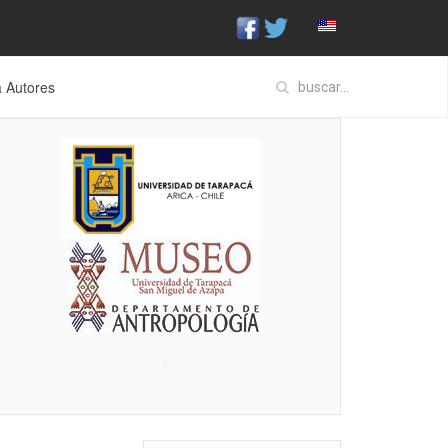
a Autores
♣