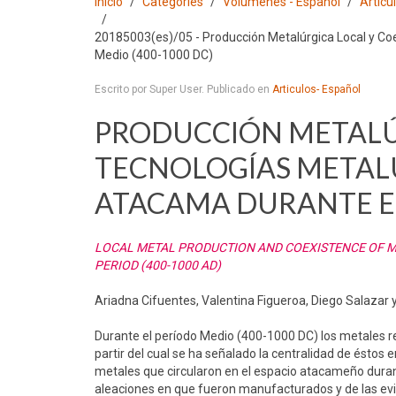
Inicio
Categories
Volumenes - Español
Articu
20185003(es)/05 - Producción Metalúrgica Local y Co
Medio (400-1000 DC)
Escrito por Super User. Publicado en
Articulos- Español
PRODUCCIÓN METALÚR
TECNOLOGÍAS METALÚ
ATACAMA DURANTE EL
LOCAL METAL PRODUCTION AND COEXISTENCE OF M
PERIOD (400-1000 AD)
Ariadna Cifuentes, Valentina Figueroa, Diego Salazar y
Durante el período Medio (400-1000 DC) los metales r
partir del cual se ha señalado la centralidad de éstos 
metales que circularon en el espacio atacameño durante
aleaciones en que fueron manufacturados y de las evide