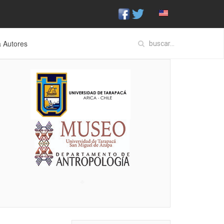
a Autores
♣