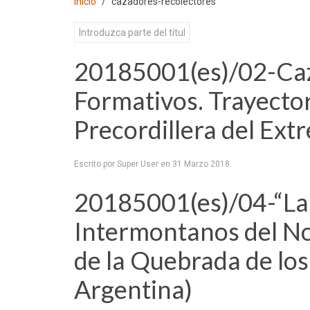
Inicio
cazadores-recolectores
20185001(es)/02-Caz
Formativos. Trayector
Precordillera del Ext
Escrito por Super User en
31 Marzo 2018
.
20185001(es)/04-“La T
Intermontanos del N
de la Quebrada de los 
Argentina)