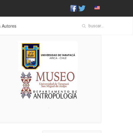
a Autores
♣