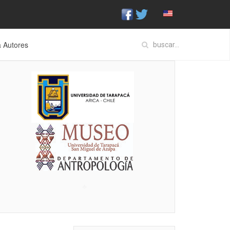
a Autores
♣