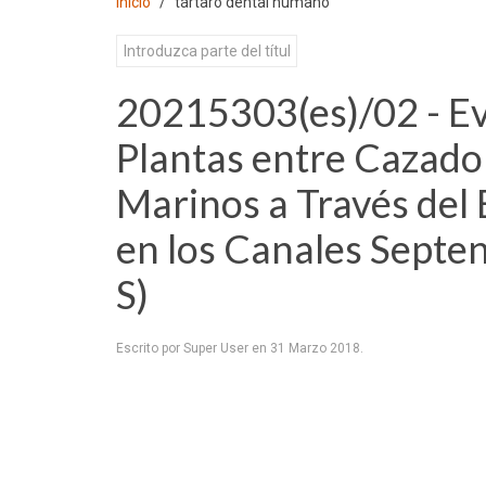
Inicio
tártaro dental humano
20215303(es)/02 - E
Plantas entre Cazado
Marinos a Través del
en los Canales Septen
S)
Escrito por Super User en
31 Marzo 2018
.