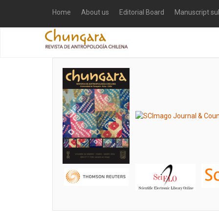
Home
About us
Editorial Board
Manuscript su