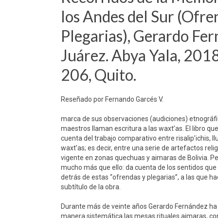
los Andes del Sur (Ofre
Plegarias), Gerardo Fe
Juárez. Abya Yala, 2018
206, Quito.
Reseñado por Fernando Garcés V.
marca de sus observaciones (audiciones) etnográfi
maestros llaman escritura a las waxt’as. El libro 
cuenta del trabajo comparativo entre risalip’ichis, ll
waxt’as; es decir, entre una serie de artefactos reli
vigente en zonas quechuas y aimaras de Bolivia. P
mucho más que ello: da cuenta de los sentidos que
detrás de estas “ofrendas y plegarias”, a las que ha
subtítulo de la obra.
Durante más de veinte años Gerardo Fernández ha
manera sistemática las mesas rituales aimaras, c