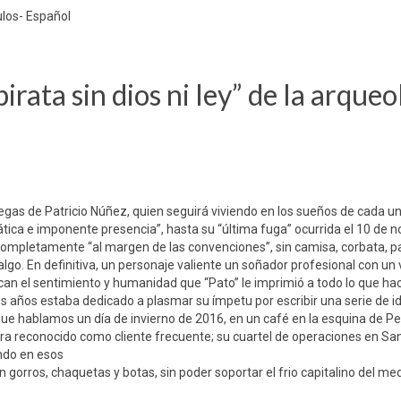
ulos- Español
ta sin dios ni ley” de la arqueo
as de Patricio Núñez, quien seguirá viviendo en los sueños de cada un
ática e imponente presencia”, hasta su “última fuga” ocurrida el 10 de 
completamente “al margen de las convenciones”, sin camisa, corbata, p
go. En definitiva, un personaje valiente un soñador profesional con un
n el sentimiento y humanidad que “Pato” le imprimió a todo lo que hac
 años estaba dedicado a plasmar su ímpetu por escribir una serie de id
que hablamos un día de invierno de 2016, en un café en la esquina de Pe
e era reconocido como cliente frecuente; su cuartel de operaciones en Sa
ndo en esos
ros, chaquetas y botas, sin poder soportar el frio capitalino del med