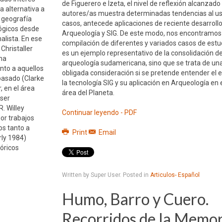
de Figuerero e Izeta, el nivel de reflexión alcanzado
 alternativa a
autores/as muestra determinadas tendencias al us
 geografía
casos, antecede aplicaciones de reciente desarrollo
lógicos desde
Arqueología y SIG. De este modo, nos encontramo
malista. En ese
compilación de diferentes y variados casos de estud
Christaller
es un ejemplo representativo de la consolidación de 
una
arqueología sudamericana, sino que se trata de una
nto a aquellos
obligada consideración si se pretende entender el 
 pasado (Clarke
la tecnología SIG y su aplicación en Arqueología en
, en el área
área del Planeta.
 ser
. Willey
Continuar leyendo - PDF
or trabajos
os tanto a
Print
Email
rly 1984)
óricos
Written by Super User. Posted in
Articulos- Español
Humo, Barro y Cuero.
Recorridos de la Memor