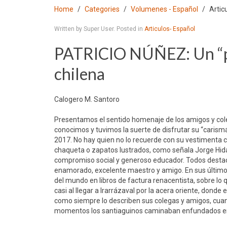
Home
Categories
Volumenes - Español
Artic
Written by Super User. Posted in
Articulos- Español
PATRICIO NÚÑEZ: Un “pira
chilena
Calogero M. Santoro
Presentamos el sentido homenaje de los amigos y coleg
conocimos y tuvimos la suerte de disfrutar su “carism
2017. No hay quien no lo recuerde con su vestimenta 
chaqueta o zapatos lustrados, como señala Jorge Hidal
compromiso social y generoso educador. Todos destaca
enamorado, excelente maestro y amigo. En sus últimos
del mundo en libros de factura renacentista, sobre lo 
casi al llegar a Irarrázaval por la acera oriente, dond
como siempre lo describen sus colegas y amigos, cua
momentos los santiaguinos caminaban enfundados en gor