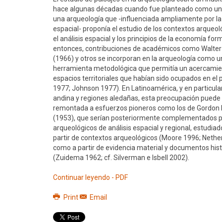
hace algunas décadas cuando fue planteado como una
una arqueología que -influenciada ampliamente por la
espacial- proponía el estudio de los contextos arqueo
el análisis espacial y los principios de la economía for
entonces, contribuciones de académicos como Walter 
(1966) y otros se incorporan en la arqueología como 
herramienta metodológica que permitía un acercamie
espacios territoriales que habían sido ocupados en el
1977; Johnson 1977). En Latinoamérica, y en particular
andina y regiones aledañas, esta preocupación puede
remontada a esfuerzos pioneros como los de Gordon R
(1953), que serían posteriormente complementados p
arqueológicos de análisis espacial y regional, estudiad
partir de contextos arqueológicos (Moore 1996; Nethe
como a partir de evidencia material y documentos hist
(Zuidema 1962; cf. Silverman e Isbell 2002).
Continuar leyendo - PDF
Print
Email