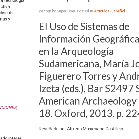
la tecnología
ctiva
Written by Super User. Posted in
Articulos- Español
iscutir
imas y
El Uso de Sistemas de
.
Información Geográfica
en la Arqueología
Sudamericana, María J
Figuerero Torres y And
Izeta (eds.), Bar S2497
American Archaeology 
NCIONES,
18. Oxford, 2013. p. 22
Reseñado por Alfredo Maximiano Castillejo
tado interés