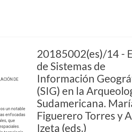
20185002(es)/14 - E
de Sistemas de
Información Geográ
LACIÓN DE
(SIG) en la Arqueolo
Sudamericana. Marí
ños un notable
Figuerero Torres y 
cas enfocadas
ales, que
Izeta (eds.)
espaciales.