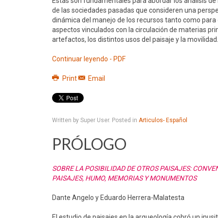
Estas son fundamentales para abordar los análisis de 
de las sociedades pasadas que consideren una perspe
dinámica del manejo de los recursos tanto como para d
aspectos vinculados con la circulación de materias pr
artefactos, los distintos usos del paisaje y la movilidad
Continuar leyendo - PDF
Print
Email
Written by Super User. Posted in
Articulos- Español
PRÓLOGO
SOBRE LA POSIBILIDAD DE OTROS PAISAJES: CONVE
PAISAJES, HUMO, MEMORIAS Y MONUMENTOS
Dante Angelo y Eduardo Herrera-Malatesta
El estudio de paisajes en la arqueología cobró un inusi